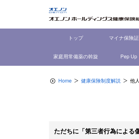
Skip
to
content
トップ
マイナ保険証
家庭用常備薬の斡旋
Pep Up
Home
健康保険制度解説
他
ただちに「第三者行為による