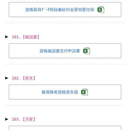
資格取得ﾃﾞｰﾀ登録兼給付金受領委任状
101.【確認書】
資格確認書交付申請書
102.【喪失】
被保険者資格喪失届
103.【月変】