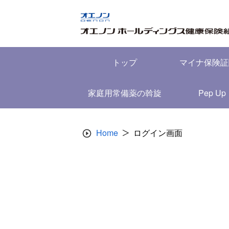
Skip
to
content
トップ
マイナ保険証
家庭用常備薬の斡旋
Pep Up
Home
ログイン画面